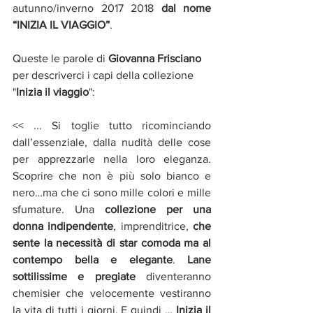
autunno/inverno 2017 2018 
dal nome 
“INIZIA IL VIAGGIO”
.
Queste le parole di 
Giovanna Frisciano 
per descriverci i capi della collezione 
"
Inizia il viaggio
": 
<< ... Si toglie tutto ricominciando 
dall’essenziale, dalla nudità delle cose 
per apprezzarle nella loro eleganza. 
Scoprire che non è più solo bianco e 
nero…ma che ci sono mille colori e mille 
sfumature. Una 
collezione per una 
donna indipendente
, imprenditrice, 
che 
sente la necessità di star comoda ma al 
contempo bella e elegante
. 
Lane 
sottilissime e pregiate 
diventeranno 
chemisier che velocemente vestiranno 
la vita di tutti i giorni. E quindi … 
Inizia il 