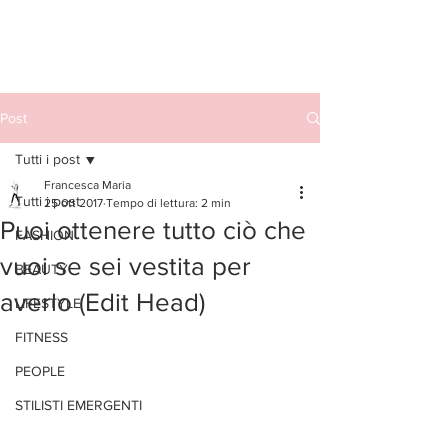
Post
Tutti i post
Francesca Maria
Tutti i post
25 ott 2017
Tempo di lettura: 2 min
Puoi ottenere tutto ciò che
FASHION
vuoi se sei vestita per
BEAUTY
averlo (Edit Head)
LIFESTYLE
FITNESS
PEOPLE
STILISTI EMERGENTI