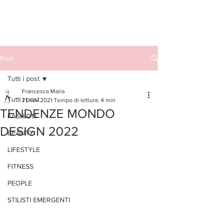
Post
Tutti i post
Francesca Maria
Tutti i post
21 nov 2021
Tempo di lettura: 4 min
TENDENZE MONDO
FASHION
DESIGN 2022
BEAUTY
LIFESTYLE
FITNESS
PEOPLE
STILISTI EMERGENTI