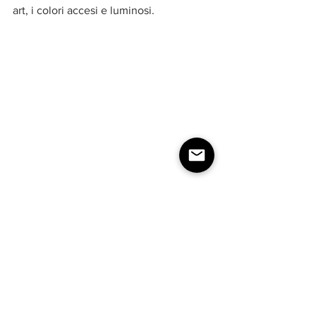
art, i colori accesi e luminosi.
Oceano
Animali marini in via di estinzione, come 
le balene, stanno diventando popolari 
tra i prodotti per bambini, riflettendo il 
desiderio crescente di proteggere le 
acque del nostro pianeta.
Se siete appassionati di 
arredamento 