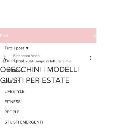
Post
Tutti i post
Francesca Maria
Tutti i post
18 mag 2019
Tempo di lettura: 3 min
ORECCHINI I MODELLI
FASHION
GIUSTI PER ESTATE
BEAUTY
LIFESTYLE
FITNESS
PEOPLE
STILISTI EMERGENTI