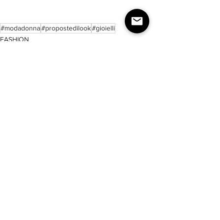
#modadonna
#propostedilook
#gioielli
FASHION
Mostra tutti
Post recenti