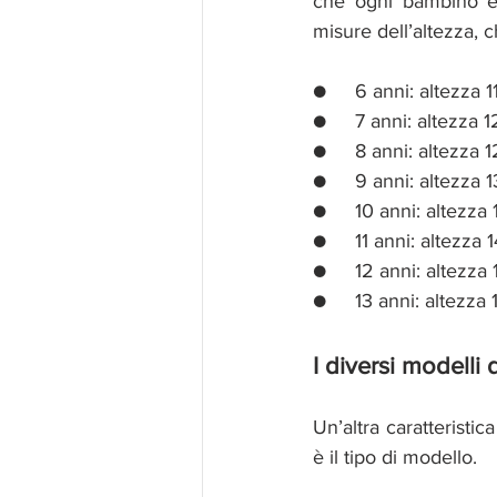
che ogni bambino è d
misure dell’altezza, c
●     6 anni: altezza 
●     7 anni: altezza 
●     8 anni: altezza 
●     9 anni: altezza 
●     10 anni: altezza
●     11 anni: altezza
●     12 anni: altezz
●     13 anni: altezza
I diversi modelli 
Un’altra caratteristic
è il tipo di modello. 