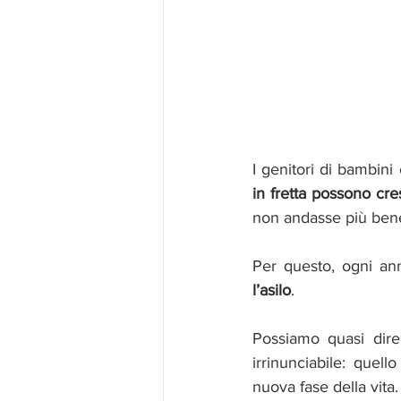
I genitori di bambin
in fretta possono cres
non andasse più bene
Per questo, ogni ann
l’asilo
. 
Possiamo quasi dire
irrinunciabile: quel
nuova fase della vita.