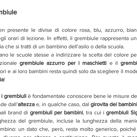
mbiule
n presente le divise di colore rosa, blu, azzurro, bia
sia che si tratti di un bambino dell’asilo o della scuola. 
no le scuole stesse a indirizzare la scelta del colore per
izionale 
grembiule azzurro per i maschietti 
e il 
grembi
tori e ai loro bambini resta quindi solo da scegliere il mod
ia
!
 i grembiuli
 è fondamentale conoscere bene le misure dei 
de dall’
altezza
 e, in qualche caso, dal 
girovita dei bambin
ali brand di 
grembiuli per bambini
, tra cui i
grembiuli Si
hezza del grembiule, incluse la lunghezza della manica.
bambino: un dato che, però, resta molto generico, poich