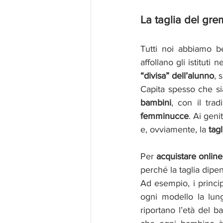
La taglia del gre
Tutti noi abbiamo be
“divisa” dell’alunno
, 
Capita spesso che sia
bambini
, con il trad
femminucce
. Ai geni
e, ovviamente, la
 tagl
Per 
acquistare online
perché la taglia dipen
Ad esempio, i princip
ogni modello la lung
riportano l’età del 