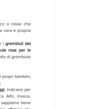
nco o rosse che 
affollano gli istituti negli orari di lezione. In effetti, il grembiule rappresenta una vera e propria 
 i 
grembiuli dei 
ule rosa per le 
ello di grembiule 
propri bambini, 
i
.
ggi
, indicano per 
 Altri, invece, 
é sappiamo bene 