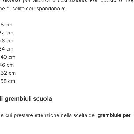
iverso per altezza e costituzione. Per questo è meglio
he di solito corrispondono a:
116 cm
122 cm
128 cm
134 cm
 140 cm
 146 cm
a 152 cm
 158 cm
di grembiuli scuola
a a cui prestare attenzione nella scelta del 
grembiule per l'