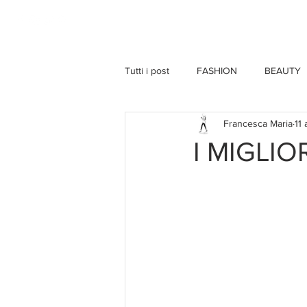
HOME
Tutti i post
FASHION
BEAUTY
Francesca Maria
11
I MIGLIO