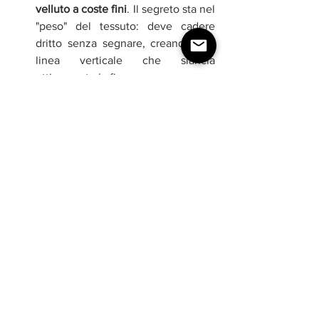
velluto a coste fini
. Il segreto sta nel 
"peso" del tessuto: deve cadere 
dritto senza segnare, creando una 
linea verticale che slancia 
otticamente la figura.
Perché la vita alta è l'alleata perfetta
Il Taglio Strategico:
 Punta sulla 
vita 
alta
. Aiuta a contenere dolcemente 
l'addome e fa sembrare le gambe 
lunghissime, specialmente se 
abbinato a uno stivaletto con un po' 
di tacco (come quelli che abbiamo 
visto nel capitolo precedente).
Dettaglio Sartoriale:
 Controlla che 
abbiano la fodera interna almeno 
fino al ginocchio: eviterà che il 
pantalone perda la forma o faccia 