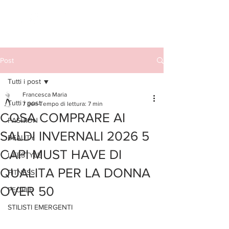
Post
Tutti i post
Francesca Maria
Tutti i post
7 gen
Tempo di lettura: 7 min
COSA COMPRARE AI
FASHION
SALDI INVERNALI 2026 5
BEAUTY
CAPI MUST HAVE DI
LIFESTYLE
QUALITA PER LA DONNA
FITNESS
OVER 50
PEOPLE
STILISTI EMERGENTI