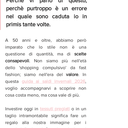
Perchè vi parlo di questo, 
perchè purtroppo è un errore 
nel quale sono caduta io in 
primis tante volte. 
A 50 anni e oltre, abbiamo però 
imparato che lo stile non è una 
questione di quantità, ma di 
scelte 
consapevoli
. Non siamo più nell'età 
dello 'shopping compulsivo' da fast 
fashion; siamo nell'era del 
valore
. In 
questa 
guida ai saldi invernali 2026
, 
voglio accompagnarvi a scoprire non 
cosa costa meno, ma cosa vale di più.
Investire oggi in 
tessuti pregiati
 o in un 
taglio intramontabile significa fare un 
regalo alla nostra immagine per i 