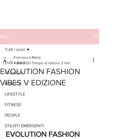
Post
Tutti i post
Francesca Maria
Tutti i post
4 feb 2021
Tempo di lettura: 3 min
EVOLUTION FASHION
FASHION
VIBES V EDIZIONE
BEAUTY
LIFESTYLE
FITNESS
PEOPLE
STILISTI EMERGENTI
EVOLUTION FASHION 