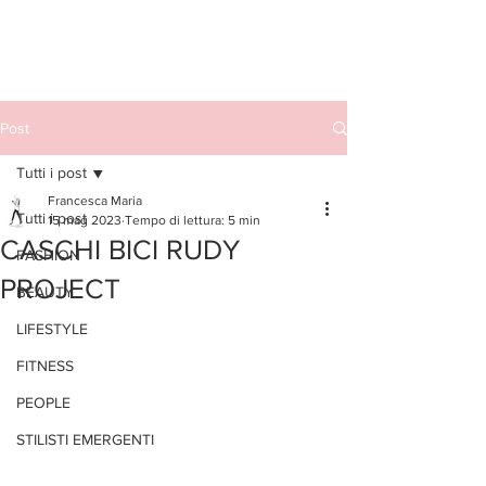
Post
Tutti i post
Francesca Maria
Tutti i post
15 mag 2023
Tempo di lettura: 5 min
CASCHI BICI RUDY
FASHION
PROJECT
BEAUTY
LIFESTYLE
FITNESS
PEOPLE
STILISTI EMERGENTI