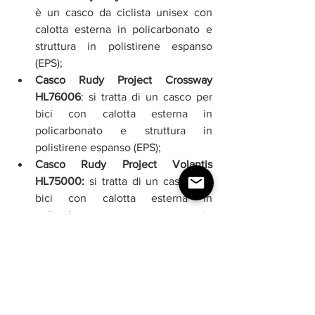
è un casco da ciclista unisex con 
calotta esterna in policarbonato e 
struttura in polistirene espanso 
(EPS);
Casco Rudy Project Crossway 
HL76006
: si tratta di un casco per 
bici con calotta esterna in 
policarbonato e struttura in 
polistirene espanso (EPS);
Casco Rudy Project Volantis 
HL75000:
 si tratta di un casco per 
bici con calotta esterna in 
policarbonato e struttura in 
polistirene espanso (EPS).
Oltre a questi modelli di casco per 
ciclismo per adulti il brand Rudy Project 
propone 
caschi per bambini
 come il 