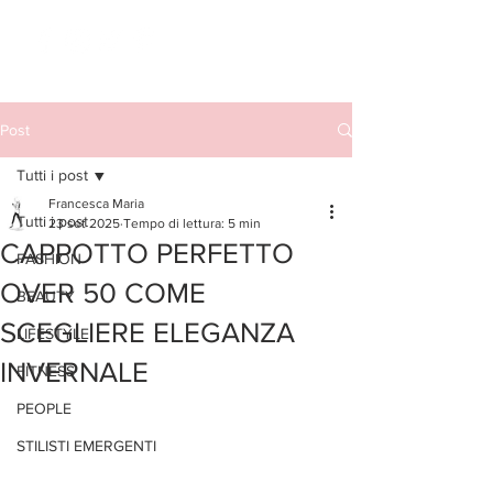
Post
Tutti i post
Francesca Maria
Tutti i post
23 set 2025
Tempo di lettura: 5 min
CAPPOTTO PERFETTO
FASHION
OVER 50 COME
BEAUTY
SCEGLIERE ELEGANZA
LIFESTYLE
INVERNALE
FITNESS
PEOPLE
STILISTI EMERGENTI