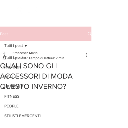
Post
Tutti i post
Francesca Maria
Tutti i post
5 dic 2017
Tempo di lettura: 2 min
QUALI SONO GLI
FASHION
ACCESSORI DI MODA
BEAUTY
QUESTO INVERNO?
LIFESTYLE
FITNESS
PEOPLE
STILISTI EMERGENTI