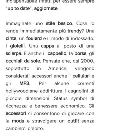
indispensabile infatti per essere sempre 
“
up to date
”, 
aggiornate
.
Immaginate uno 
stile basico
. Cosa lo 
rende immediatamente più 
trendy
? Una 
cinta
, un 
foulard
 e il modo di indossarlo. 
I 
gioielli
. Una 
cappa
 al posto di una 
sciarpa
. E anche il 
cappello
, la 
borsa
, gli 
occhiali da sole. 
Pensate che, dal 2000, 
soprattutto in America, vengono 
considerati accessori anche i 
cellulari
 e 
gli 
MP3
. Per alcune correnti 
hollywoodiane addirittura i cagnolini di 
piccole dimensioni. Status symbol di 
ricchezza e benessere economico. Gli 
accessori
 ci consentono di giocare con 
la 
moda
 e stravolgere un 
outfit
 senza 
cambiarci d’abito.