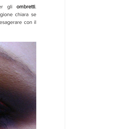
er gli 
ombretti
. 
ione chiara se 
esagerare con il 