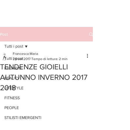
Post
Tutti i post
Francesca Maria
Tutti i post
28 set 2017
Tempo di lettura: 2 min
TENDENZE GIOIELLI
FASHION
AUTUNNO INVERNO 2017
BEAUTY
2018
LIFESTYLE
FITNESS
PEOPLE
STILISTI EMERGENTI