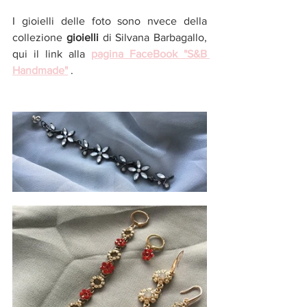
I gioielli delle foto sono nvece della 
collezione 
gioielli 
di Silvana Barbagallo, 
qui il link alla 
pagina FaceBook "S&B 
Handmade"
 .