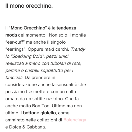
ll mono orecchino. 
Il “
Mono Orecchino
” è la 
tendenza 
moda 
del momento.  Non solo il monile 
“ear-cuff” ma anche il singolo 
“earrings”. Oppure maxi cerchi. 
Trendy 
lo “Sparkling Bold”, pezzi unici 
realizzati a mano con tubolari di rete, 
perline o cristalli soprattutto per i 
bracciali. 
Da prendere in 
considerazione anche la sensualità che 
possiamo trasmettere con un collo 
ornato da un sottile nastrino. Che fa 
anche molto Bon Ton. Ultimo ma non 
ultimo il 
bottone gioiello
, come 
ammirato nelle collezioni di 
Balenciaga
e Dolce & Gabbana.