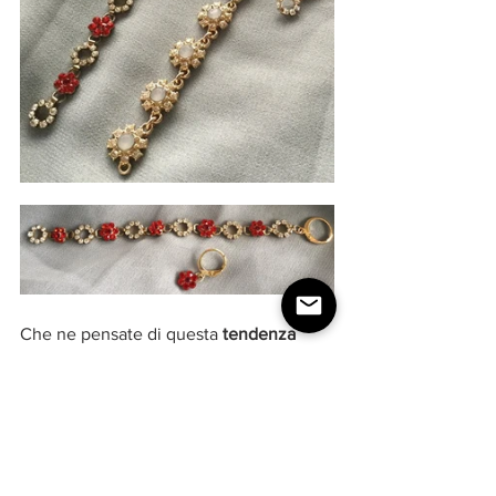
Che ne pensate di questa 
tendenza 
gioielli autunno inverno
? Quali sono al 
momento i vostri preferiti per la 
tendenza gioielli autunno
? 
#modadonna
#gioielli
#tendenzemoda
FASHION