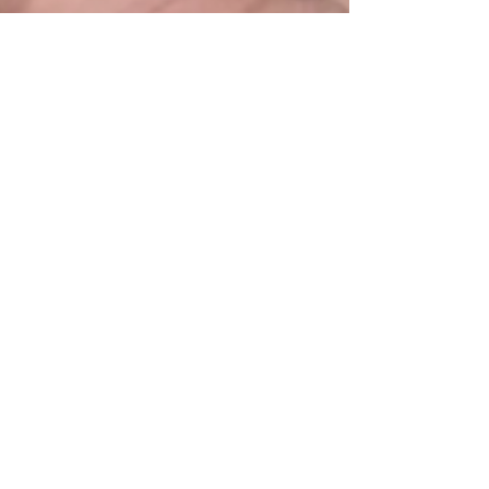
Francesca Maria
27 ago 2019
Tempo di lettura: 5 min
SALVARE LA TERRA. I GESTI
QUOTIDIANI
COME SALVARE LA TERRA. In questi giorni, per i
fatti che stanno accadendo in Amazzonia, mi sono
resa conto che le persone si indignano...
Rimaniamo in contatto.