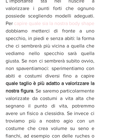
L’importante sta nel riuscire a 
valorizzare i punti forti che ognuno 
possiede scegliendo modelli adeguati. 
Per 
capire quale sia la nostra body shape
dobbiamo metterci di fronte a uno 
specchio, in piedi e senza abiti: la forma 
che ci sembrerà più vicina a quella che 
vediamo nello specchio sarà quella 
giusta. Se non ci sembrerà subito ovvio, 
non spaventiamoci: sperimentiamo con 
abiti e costumi diversi fino a capire 
quale taglio è più adatto a valorizzare la 
nostra figura
. Se saremo particolarmente 
valorizzate da costumi a vita alta che 
segnano il punto di vita, potremmo 
avere un fisico a clessidra. Se invece ci 
troviamo più a nostro agio con un 
costume che crea volume su seno e 
fianchi, ad esempio con delle ruches o 