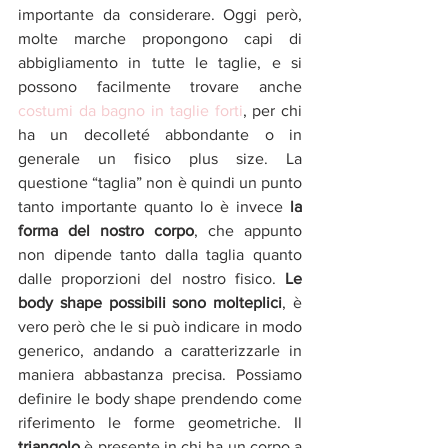
importante da considerare. Oggi però, 
molte marche propongono capi di 
abbigliamento in tutte le taglie, e si 
possono facilmente trovare anche 
costumi da bagno in taglie forti
, per chi 
ha un decolleté abbondante o in 
generale un fisico plus size. La 
questione “taglia” non è quindi un punto 
tanto importante quanto lo è invece 
la 
forma del nostro corpo
, che appunto 
non dipende tanto dalla taglia quanto 
dalle proporzioni del nostro fisico. 
Le 
body shape possibili sono molteplici
, è 
vero però che le si può indicare in modo 
generico, andando a caratterizzarle in 
maniera abbastanza precisa. Possiamo 
definire le body shape prendendo come 
riferimento le forme geometriche. Il 
triangolo
 è presente in chi ha un corpo a 