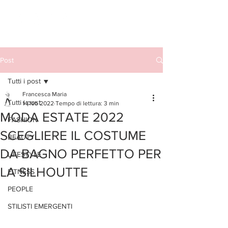
Post
Tutti i post
Francesca Maria
Tutti i post
14 feb 2022
Tempo di lettura: 3 min
MODA ESTATE 2022
FASHION
SCEGLIERE IL COSTUME
BEAUTY
DA BAGNO PERFETTO PER
LIFESTYLE
LA SILHOUTTE
FITNESS
PEOPLE
STILISTI EMERGENTI