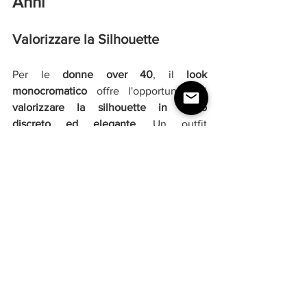
Anni
Valorizzare la Silhouette
Per le 
donne over 40
, il
 look 
monocromatico 
offre l'opportunità di
valorizzare la silhouette in modo 
discreto ed elegante
. Un outfit 
composto da un solo colore può infatti 
allungare visivamente la figura e 
snellire, soprattutto se si opta per capi 
ben tagliati e materiali di qualità.
Consiglio di stile:
 Se hai una 
corporatura 
più curvy
, 
scegli abiti leggermente 
svasati o pantaloni con una linea dritta 
che allungano le gambe. Aggiungi una 
cintura per definire la vita e creare una 
silhouette più proporzionata.