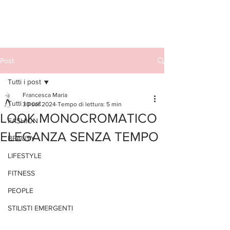
Post
Tutti i post
Francesca Maria
Tutti i post
30 set 2024
Tempo di lettura: 5 min
LOOK MONOCROMATICO
FASHION
ELEGANZA SENZA TEMPO
BEAUTY
LIFESTYLE
FITNESS
PEOPLE
STILISTI EMERGENTI