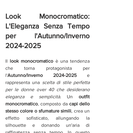
Look Monocromatico: 
L'Eleganza Senza Tempo 
per l'Autunno/Inverno 
2024-2025
Il 
look monocromatico 
è una tendenza 
che torna protagonista per 
l'
Autunno/Inverno 2024-2025
 e 
rappresenta una 
scelta di stile perfetta 
per le donne over 40 che desiderano 
eleganza e semplicità
. Un 
outfit 
monocromatico
, composto da
 capi dello 
stesso colore o sfumature simili
, crea un 
effetto sofisticato, allungando la 
silhouette e donando un'aria di 
raffinatezza senza tempo. In questo 