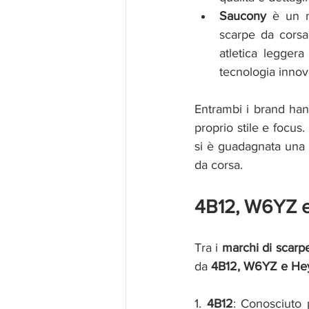
Saucony 
è un m
scarpe da corsa
atletica legger
tecnologia innova
Entrambi i brand han
proprio stile e focus
si è guadagnata una 
da corsa.
4B12, W6YZ e
Tra i
 marchi di scarp
da 
4B12, W6YZ e He
1. 
4B12
: Conosciuto 