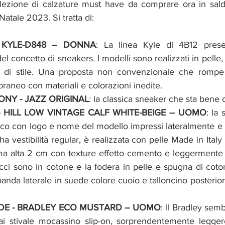
ezione di calzature must have da comprare ora in sal
Natale 2023. Si tratta di:
- KYLE-D848 – DONNA
: La linea Kyle di 4B12 pres
el concetto di sneakers. I modelli sono realizzati in pelle,
i di stile. Una proposta non convenzionale che rompe 
aneo con materiali e colorazioni inedite.
ONY - JAZZ ORIGINAL
: la classica sneaker che sta bene c
E - HILL LOW VINTAGE CALF WHITE-BEIGE – UOMO
: la 
nco con logo e nome del modello impressi lateralmente e su
ha vestibilità regular, è realizzata con pelle Made in Italy
ma alta 2 cm con texture effetto cemento e leggermente 
lacci sono in cotone e la fodera in pelle e spugna di coto
anda laterale in suede colore cuoio e talloncino posteriore
UDE - BRADLEY ECO MUSTARD – UOMO
: Il Bradley semb
irai stivale mocassino slip-on, sorprendentemente legge