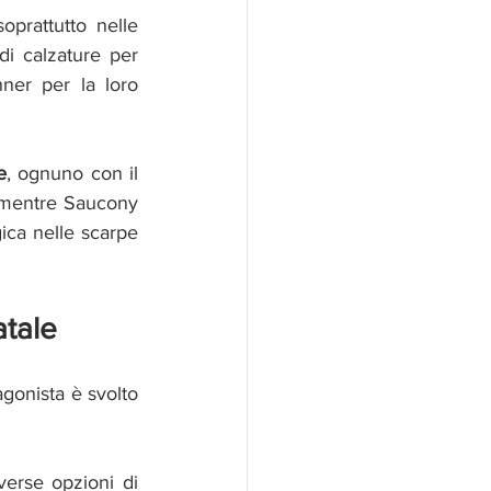
prattutto nelle 
i calzature per 
ner per la loro 
e
, ognuno con il 
, mentre Saucony 
ca nelle scarpe 
atale
gonista è svolto 
erse opzioni di 