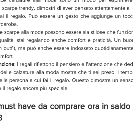
 Le calzature alla moda sono un modo per esprimere il
scarpe trendy, dimostri di aver pensato attentamente al gu
fai il regalo. Può essere un gesto che aggiunge un tocc
ardaroba.
Le scarpe alla moda possono essere sia stilose che funziona
qualità, stai regalando anche comfort e praticità. Un buo
 outfit, ma può anche essere indossato quotidianamente
omfort.
nzione
: I regali riflettono il pensiero e l'attenzione che ded
re delle calzature alla moda mostra che ti sei preso il temp
 della persona a cui fai il regalo. Questo dimostra un senso
il regalo ancora più speciale.
must have da comprare ora in saldo 
3