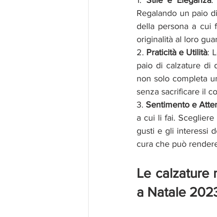
1. 
Stile e Eleganza
:
Regalando un paio di 
della persona a cui 
originalità al loro gu
2. 
Praticità e Utilità
: 
paio di calzature di 
non solo completa un
senza sacrificare il c
3. 
Sentimento e Atte
a cui li fai. Sceglie
gusti e gli interessi
cura che può rendere 
Le calzature 
a Natale 202