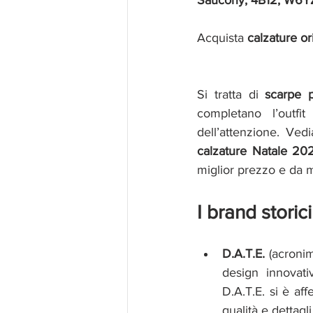
Acquista 
calzature or
Si tratta di 
scarpe p
completano l’outf
dell’attenzione. Ve
calzature Natale 20
miglior prezzo e da m
I brand storic
D.A.T.E. 
(acronim
design innovat
D.A.T.E. si è af
qualità e dettagli 