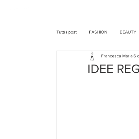
HOME
Tutti i post
FASHION
BEAUTY
Francesca Maria
6 
IDEE RE