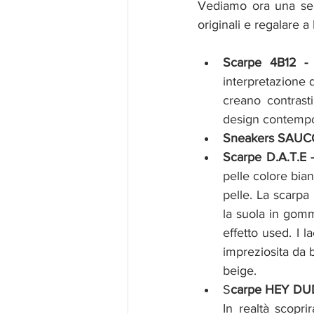
Vediamo ora una sel
originali e regalare a 
Scarpe 4B12 
interpretazione d
creano contrast
design contempor
Sneakers SAUC
Scarpe D.A.T.
pelle colore bia
pelle. La scarpa 
la suola in gom
effetto used. I 
impreziosita da b
beige.
S
carpe HEY D
In realtà scopr