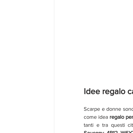
Idee regalo c
Scarpe e donne sono
come idea 
regalo pe
tanti e tra questi 
Saucony, 4B12, W6Y