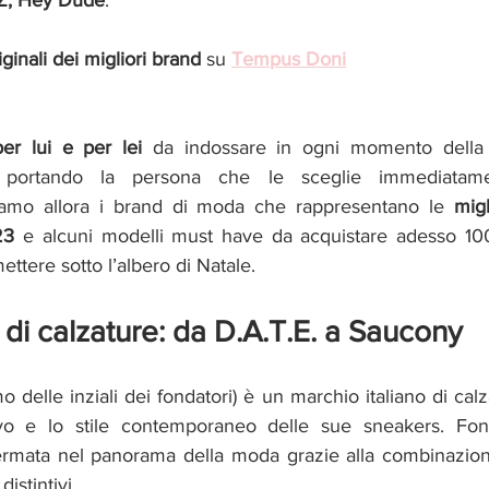
iginali dei migliori brand
 su 
Tempus Doni
er lui e per lei 
da indossare in ogni momento della 
it portando la persona che le sceglie immediatame
diamo allora i brand di moda che rappresentano le 
migl
23
 e alcuni modelli must have da acquistare adesso 100%
ettere sotto l’albero di Natale.
i di calzature: da D.A.T.E. a Saucony
o delle inziali dei fondatori) è un marchio italiano di calz
ivo e lo stile contemporaneo delle sue sneakers. Fon
fermata nel panorama della moda grazie alla combinazione 
distintivi.