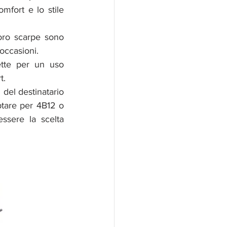
fort e lo stile 
oro scarpe sono 
occasioni.
te per un uso 
t.
del destinatario 
ptare per 4B12 o 
ere la scelta 