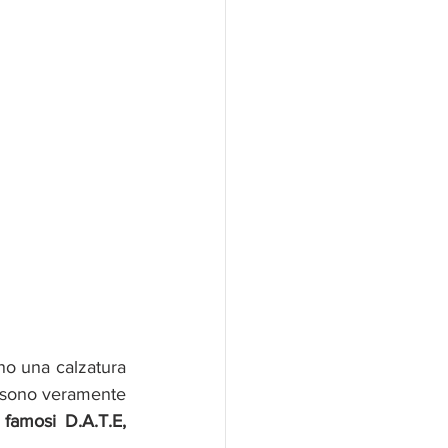
o una calzatura 
 sono veramente 
 
famosi D.A.T.E, 