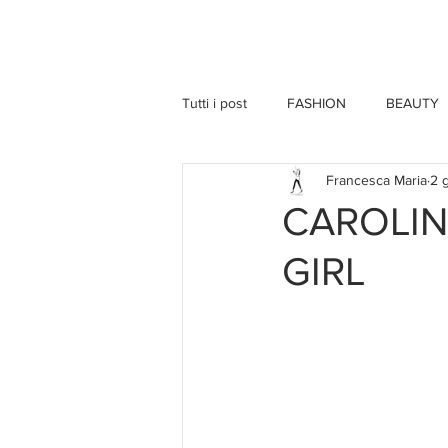
HOME
Tutti i post
FASHION
BEAUTY
Francesca Maria
2 
CAROLI
GIRL