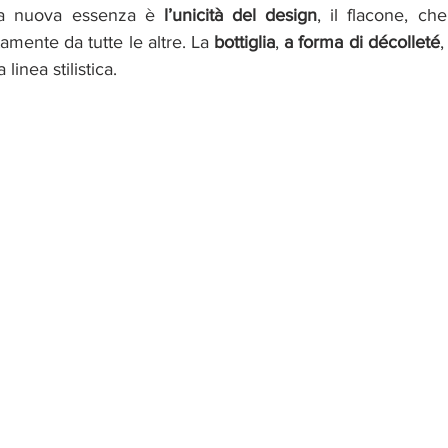
lla nuova essenza è 
l’unicità del design
, il flacone, ch
amente da tutte le altre. La 
bottiglia
, 
a forma di décolleté
,
inea stilistica. 