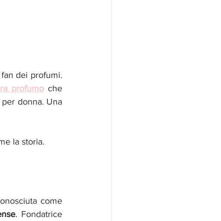
an dei profumi. 
era profumo
 che 
 per donna. Una 
e la storia. 
conosciuta come 
tense
. Fondatrice 