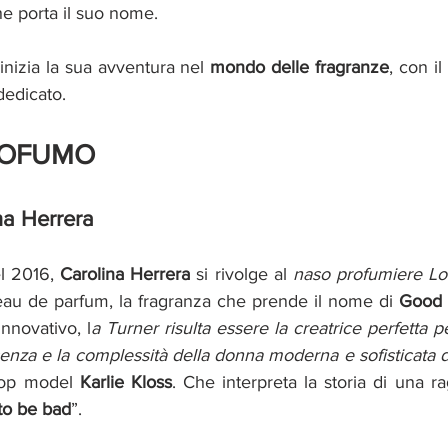
he porta il suo nome. 
inizia la sua avventura nel 
mondo delle fragranze
, con il
dedicato. 
ROFUMO
na Herrera
l 2016, 
Carolina Herrera
 si rivolge al 
naso profumiere Lo
eau de parfum, la fragranza che prende il nome di 
Good 
innovativo, l
a Turner risulta essere la creatrice perfetta p
enza e la complessità della donna moderna e sofisticata d
top model 
Karlie Kloss
. Che interpreta la storia di una r
 to be bad
”.