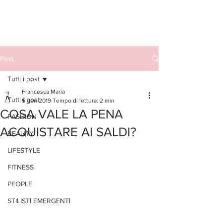
Post
Tutti i post
Francesca Maria
Tutti i post
5 gen 2019
Tempo di lettura: 2 min
COSA VALE LA PENA
FASHION
ACQUISTARE AI SALDI?
BEAUTY
LIFESTYLE
FITNESS
PEOPLE
STILISTI EMERGENTI