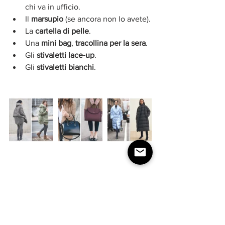
chi va in ufficio.  
Il 
marsupio
 (se ancora non lo avete).  
La 
cartella di pelle
.  
Una
 mini bag
, 
tracollina per la sera
.  
Gli 
stivaletti lace-up
.  
Gli 
stivaletti bianchi
. 