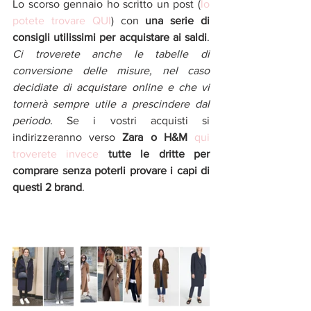
Lo scorso gennaio ho scritto un post (
lo 
potete trovare QUI
) con 
una serie di 
consigli utilissimi per acquistare ai saldi
. 
Ci troverete anche le tabelle di 
conversione delle misure, nel caso 
decidiate di acquistare online e che vi 
tornerà sempre utile a prescindere dal 
periodo. 
Se i vostri acquisti si 
indirizzeranno verso 
Zara o H&M
qui 
troverete invece
tutte le dritte per 
comprare senza poterli provare i capi di 
questi 2 brand
.