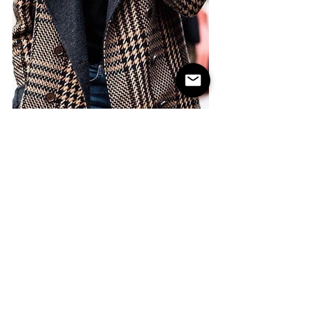
Voi avete il vostro 
cappotto cammello 
Max Mara
? O preferite il dupe del 
cappotto Zara
? 
#modadonna
#consiglidistile
#tendenzemoda
FASHION