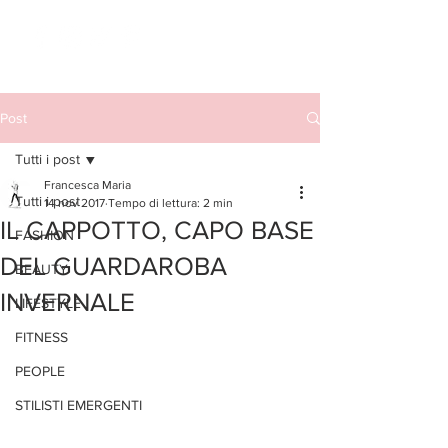
Post
Tutti i post
Francesca Maria
Tutti i post
14 nov 2017
Tempo di lettura: 2 min
IL CAPPOTTO, CAPO BASE
FASHION
DEL GUARDAROBA
BEAUTY
INVERNALE
LIFESTYLE
FITNESS
PEOPLE
STILISTI EMERGENTI