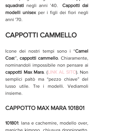
squadrati 
negli anni ’40.  
Cappotti dai 
modelli unisex 
per i figli dei fiori negli 
anni '70. 
CAPPOTTI CAMMELLO
Icone dei nostri tempi sono i “
Camel 
Coa
t”, 
cappotti cammello
. Chiaramente, 
nominandoli impossibile non pensare ai 
cappotti Max Mara
. (
LINK AL SITO
). Non 
semplici paltò ma “pezzo chiave” del 
lusso utile. Tre i modelli. Vediamoli 
insieme.
CAPPOTTO MAX MARA 101801
101801
: lana e cachemire, modello over, 
maniche kimono, chiusura doppiopetto, 