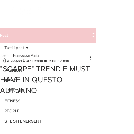
Post
Tutti i post
Francesca Maria
Tutti i post
23 ott 2017
Tempo di lettura: 2 min
"SCARPE" TREND E MUST
FASHION
HAVE IN QUESTO
BEAUTY
AUTUNNO
LIFESTYLE
FITNESS
PEOPLE
STILISTI EMERGENTI