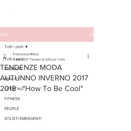
Post
Tutti i post
Francesca Maria
Tutti i post
2 set 2017
Tempo di lettura: 1 min
TENDENZE MODA
FASHION
AUTUNNO INVERNO 2017
BEAUTY
2018 - "How To Be Cool"
LIFESTYLE
FITNESS
PEOPLE
STILISTI EMERGENTI