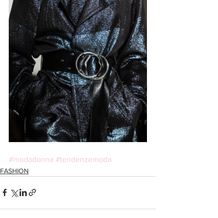
#modadonna
#tendenzemoda
FASHION