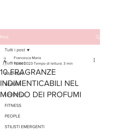
Post
Tutti i post
Francesca Maria
Tutti i post
19 dic 2023
Tempo di lettura: 3 min
10 FRAGRANZE
FASHION
INDIMENTICABILI NEL
BEAUTY
MONDO DEI PROFUMI
LIFESTYLE
FITNESS
PEOPLE
STILISTI EMERGENTI