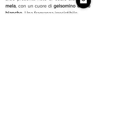
mela
, con un cuore di 
gelsomino e rose 
bianche
. Una fragranza irresistibile.
Trésor
Per chiudere questa carrellata, è 
impossibile dimenticare Trésor, un 
autentico tesoro nato in casa Lancôme 
nel 1990. Ancora oggi questa fragranza 
attira e affascina, con le sue note di 
fiori 
di albicocco, pesca e mughetto
. Un 
profumo femminile, irresistibile e senza 
tempo.
Quale tra queste 
fragranze 
indimenticabili 
avete usato? 
#beauty
#profumi