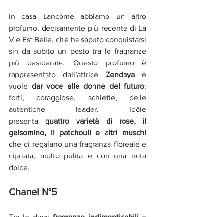
In casa Lancôme abbiamo un altro 
profumo, decisamente più recente di La 
Vie Est Belle, che ha saputo conquistarsi 
sin da subito un posto tra le fragranze 
più desiderate. Questo profumo è 
rappresentato dall’attrice 
Zendaya 
e 
vuole 
dar voce alle donne del futuro
: 
forti, coraggiose, schiette, delle 
autentiche leader. Idôle 
presenta 
quattro varietà di rose, il 
gelsomino, il patchouli e altri muschi 
che ci regalano una fragranza floreale e 
cipriata, molto pulita e con una nota 
dolce.
Chanel N°5
Tra le dieci 
fragranze indimenticabili
 e 